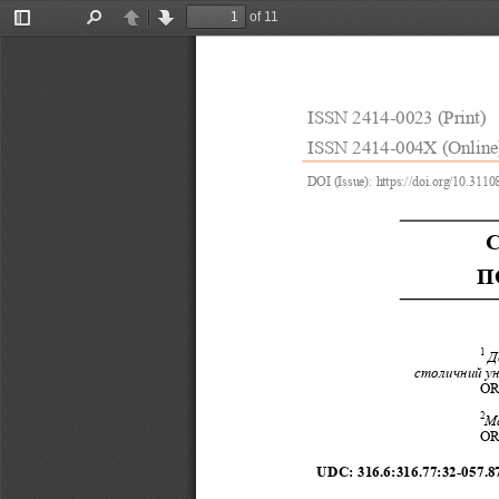
of 11
Toggle
Find
Previous
Next
Sidebar
ISSN 2414
-
0023 (Print)
ISSN 2414
-
004X (Online
DOI (Issue): https://doi.org/
10.31108
П
1 
Д
столичний ун
ORC
2
Ма
ORC
UDC
:
316.6:316.77:32
-
057.8