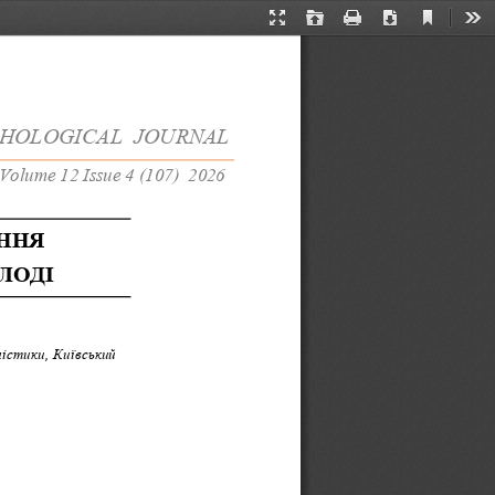
Current
Presentation
Open
Print
Download
Too
View
Mode
HOLOGICAL  
JOURNAL
Volume 12 Issue 4 (107)  2026
ННЯ 
ЛОДІ
стики, Київський 