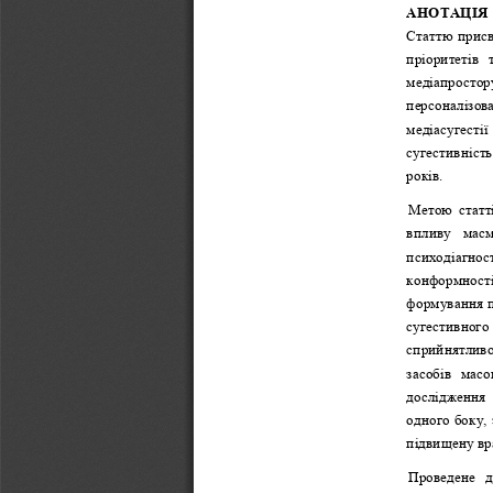
АНОТАЦІЯ
Статтю присв
пріоритетів  
медіапростор
персоналізов
медіасугестії
сугестивність
років.
Метою  статті
впливу  масм
психодіагнос
конформності,
формування п
сугестивного
сприйнятливо
засобів  масо
дослідження  
одного боку, 
підвищену вр
Проведене  д