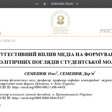
Zoom
Zoom
Out
In
P
SYC
)
/1.2026.12.4
СУГЕСТИВНИЙ ВПЛИВ МЕДІА НА ФОРМУВА
ОЛІТИЧНИХ ПОГЛЯДІВ СТУДЕНТСЬКОЇ МО
1
2
СЕМЕНЮК Олег
, СЕМЕНЮК Дар
’
я
октор філологічних наук, професор
, 
професор кафедри міжнародної  журналі
іверситет імені Бориса Грінченка, м. Київ (Україна)
ID ID: https://orcid.org/0000
-
0002
-
1496
-
46
4
X
гістр психології, вільний дослідник, м. Кропивницький (Україна)
ID ID: https://orcid.org/0009
-
0000
-
0644
-
018
7
7