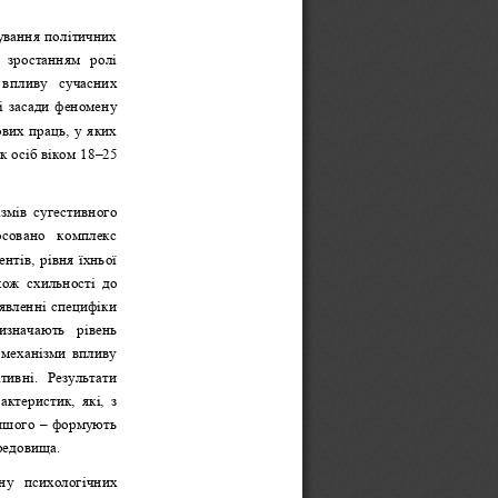
ування політичних 
  зростанням  ролі 
 впливу  сучасних 
і засади феномену 
вих праць, у яких 
 осіб віком 
18
–
25 
змів  сугестивного 
осовано  комплекс 
тів, рівня їхньої 
кож  схильності  до 
явленні специфіки 
изначають  рівень 
 механізми впливу 
тивні.  Результати 
ктеристик,  які,  з 
ншого 
–
формують 
едовища.  
ну  психологічних 