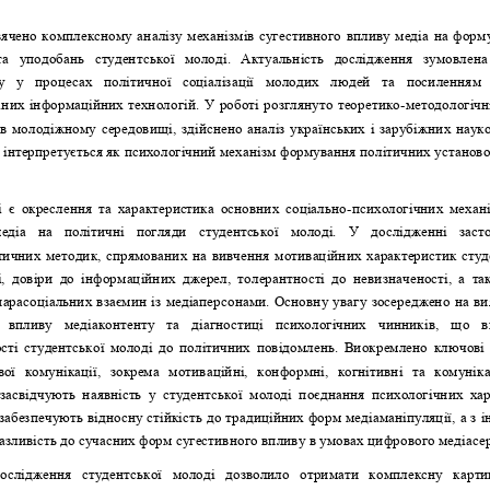
ячено комплексному аналізу механізмів сугестивного впливу медіа на форм
та  уподобань  студентської  молоді.  Актуальність  дослідження  зумовлена
у  у  процесах  політичної  соціалізації  молодих  людей  та  посиленням 
аних інформаційних технологій. У роботі розглянуто теоретико
-
методологічн
 в молодіжному середовищі, здійснено аналіз українських і зарубіжних науко
 інтерпретується як психологічний механізм формування політичних установок
  є  окреслення  та  характеристика  основних  соціально
-
психологічних  механі
едіа  на  політичні  погляди  студентської  молоді.  У  дослідженні  заст
тичних методик, спрямованих на вивчення мотиваційних характеристик студен
  довіри  до  інформаційних  джерел,  толерантності  до  невизначеності,  а  та
арасоціальних взаємин із медіаперсонами. Основну увагу зосереджено на ви
  впливу  медіаконтенту  та  діагностиці  психологічних  чинників,  що  в
сті студентської молоді до політичних повідомлень. Виокремлено ключові
вої  комунікації,  зокрема  мотиваційні,  конформні,  когнітивні  та  комуніка
засвідчують  наявність  у  студентської  молоді  поєднання  психологічних  хара
забезпечують відносну стійкість до традиційних форм медіаманіпуляції, а з і
азливість до сучасних форм сугестивного впливу в умовах цифрового медіасер
ослідження  студентської  молоді
дозволило  отримати  комплексну  карти